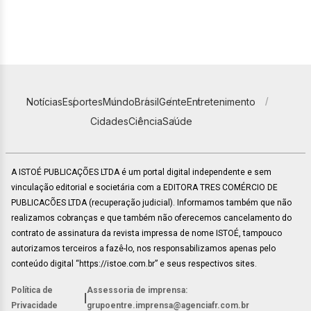
Notícias
Esportes
Mundo
Brasil
Gente
Entretenimento
Cidades
Ciência
Saúde
A ISTOÉ PUBLICAÇÕES LTDA é um portal digital independente e sem
vinculação editorial e societária com a EDITORA TRES COMÉRCIO DE
PUBLICACÕES LTDA (recuperação judicial). Informamos também que não
realizamos cobranças e que também não oferecemos cancelamento do
contrato de assinatura da revista impressa de nome ISTOÉ, tampouco
autorizamos terceiros a fazê-lo, nos responsabilizamos apenas pelo
conteúdo digital “https://istoe.com.br” e seus respectivos sites.
Política de
Assessoria de imprensa:
|
Privacidade
grupoentre.imprensa@agenciafr.com.br