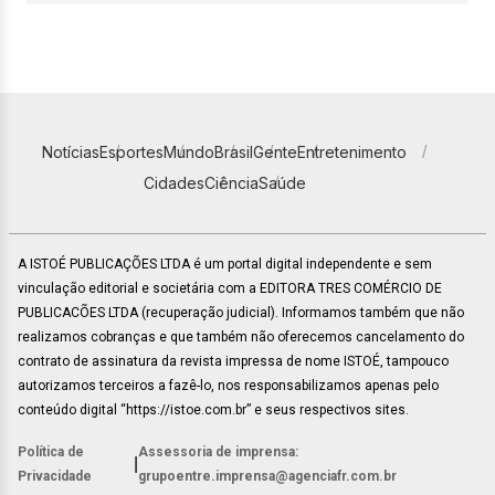
Notícias
Esportes
Mundo
Brasil
Gente
Entretenimento
Cidades
Ciência
Saúde
A ISTOÉ PUBLICAÇÕES LTDA é um portal digital independente e sem
vinculação editorial e societária com a EDITORA TRES COMÉRCIO DE
PUBLICACÕES LTDA (recuperação judicial). Informamos também que não
realizamos cobranças e que também não oferecemos cancelamento do
contrato de assinatura da revista impressa de nome ISTOÉ, tampouco
autorizamos terceiros a fazê-lo, nos responsabilizamos apenas pelo
conteúdo digital “https://istoe.com.br” e seus respectivos sites.
Política de
Assessoria de imprensa:
|
Privacidade
grupoentre.imprensa@agenciafr.com.br