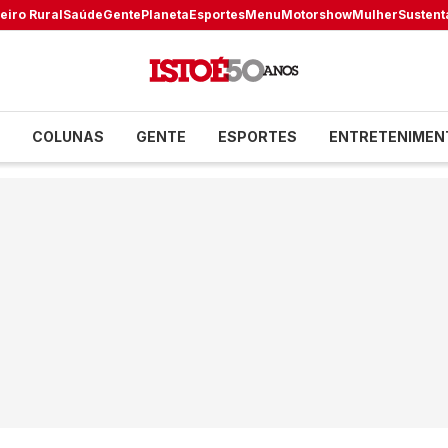
eiro Rural
Saúde
Gente
Planeta
Esportes
Menu
Motorshow
Mulher
Sustent
COLUNAS
GENTE
ESPORTES
ENTRETENIMEN