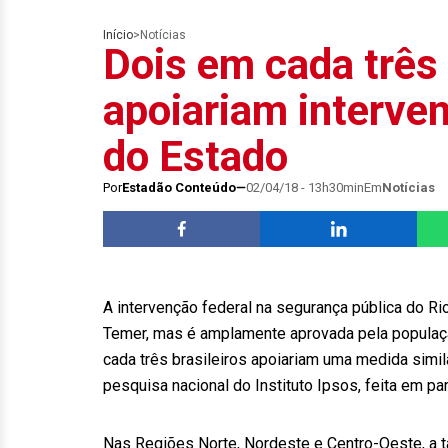
Início
>
Notícias
Dois em cada três 
apoiariam interve
do Estado
Por
Estadão Conteúdo
02/04/18 - 13h30min
Em
Notícias
A intervenção federal na segurança pública do R
Temer, mas é amplamente aprovada pela população
cada três brasileiros apoiariam uma medida simi
pesquisa nacional do Instituto Ipsos, feita em pa
Nas Regiões Norte, Nordeste e Centro-Oeste, a t