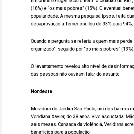
Em primeiro lugar ficou o item “o cidadão do Ri
(18%) e “os mais pobres” (15%). O eventual ben
popularidade. A mesma pesquisa Ipsos, feita du
desaprovação a Temer oscilou de 93% para 94%,
Quando a pergunta se referiu a quem mais perde
organizado”, seguido por “os mais pobres” (13%)
O levantamento revelou alto nível de desinforma
das pessoas não ouviram falar do assunto.
Nordeste
Moradora do Jardim São Paulo, um dos bairros ma
Veridiana Xavier, de 38 anos, vive assustada. Mãe 
seis meses. Cansada da violência, Veridiana acre
benefícios para a população.