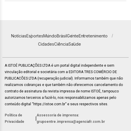
Notícias
Esportes
Mundo
Brasil
Gente
Entretenimento
Cidades
Ciência
Saúde
A ISTOÉ PUBLICAÇÕES LTDA é um portal digital independente e sem
vinculação editorial e societária com a EDITORA TRES COMÉRCIO DE
PUBLICACÕES LTDA (recuperação judicial). Informamos também que não
realizamos cobranças e que também não oferecemos cancelamento do
contrato de assinatura da revista impressa de nome ISTOÉ, tampouco
autorizamos terceiros a fazê-lo, nos responsabilizamos apenas pelo
conteúdo digital “https://istoe.com.br” e seus respectivos sites.
Política de
Assessoria de imprensa:
|
Privacidade
grupoentre.imprensa@agenciafr.com.br