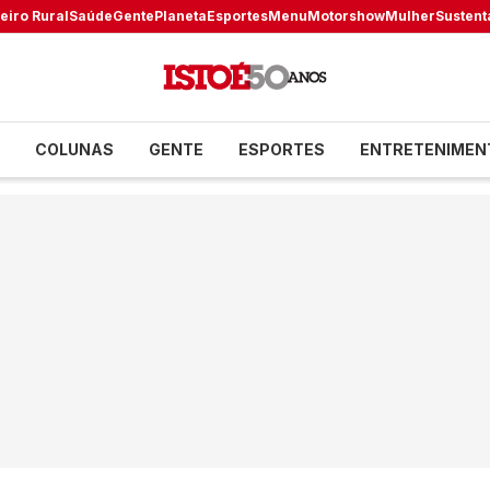
eiro Rural
Saúde
Gente
Planeta
Esportes
Menu
Motorshow
Mulher
Sustent
COLUNAS
GENTE
ESPORTES
ENTRETENIMEN