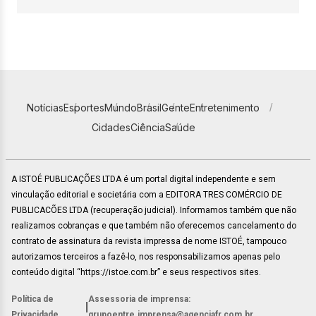
Notícias
Esportes
Mundo
Brasil
Gente
Entretenimento
Cidades
Ciência
Saúde
A ISTOÉ PUBLICAÇÕES LTDA é um portal digital independente e sem
vinculação editorial e societária com a EDITORA TRES COMÉRCIO DE
PUBLICACÕES LTDA (recuperação judicial). Informamos também que não
realizamos cobranças e que também não oferecemos cancelamento do
contrato de assinatura da revista impressa de nome ISTOÉ, tampouco
autorizamos terceiros a fazê-lo, nos responsabilizamos apenas pelo
conteúdo digital “https://istoe.com.br” e seus respectivos sites.
Política de
Assessoria de imprensa:
|
Privacidade
grupoentre.imprensa@agenciafr.com.br