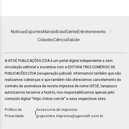
Notícias
Esportes
Mundo
Brasil
Gente
Entretenimento
Cidades
Ciência
Saúde
A ISTOÉ PUBLICAÇÕES LTDA é um portal digital independente e sem
vinculação editorial e societária com a EDITORA TRES COMÉRCIO DE
PUBLICACÕES LTDA (recuperação judicial). Informamos também que não
realizamos cobranças e que também não oferecemos cancelamento do
contrato de assinatura da revista impressa de nome ISTOÉ, tampouco
autorizamos terceiros a fazê-lo, nos responsabilizamos apenas pelo
conteúdo digital “https://istoe.com.br” e seus respectivos sites.
Política de
Assessoria de imprensa:
|
Privacidade
grupoentre.imprensa@agenciafr.com.br