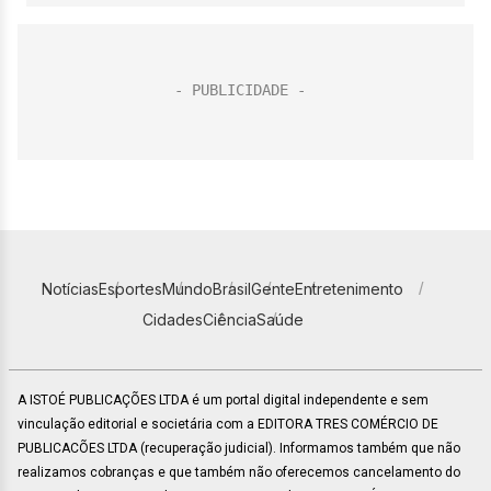
Notícias
Esportes
Mundo
Brasil
Gente
Entretenimento
Cidades
Ciência
Saúde
A ISTOÉ PUBLICAÇÕES LTDA é um portal digital independente e sem
vinculação editorial e societária com a EDITORA TRES COMÉRCIO DE
PUBLICACÕES LTDA (recuperação judicial). Informamos também que não
realizamos cobranças e que também não oferecemos cancelamento do