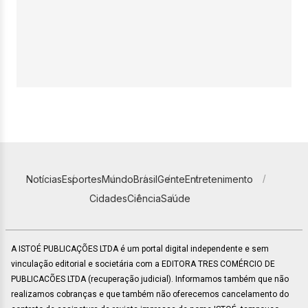
Notícias
Esportes
Mundo
Brasil
Gente
Entretenimento
Cidades
Ciência
Saúde
A ISTOÉ PUBLICAÇÕES LTDA é um portal digital independente e sem
vinculação editorial e societária com a EDITORA TRES COMÉRCIO DE
PUBLICACÕES LTDA (recuperação judicial). Informamos também que não
realizamos cobranças e que também não oferecemos cancelamento do