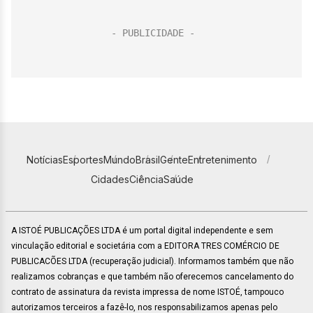
Notícias
Esportes
Mundo
Brasil
Gente
Entretenimento
Cidades
Ciência
Saúde
A ISTOÉ PUBLICAÇÕES LTDA é um portal digital independente e sem
vinculação editorial e societária com a EDITORA TRES COMÉRCIO DE
PUBLICACÕES LTDA (recuperação judicial). Informamos também que não
realizamos cobranças e que também não oferecemos cancelamento do
contrato de assinatura da revista impressa de nome ISTOÉ, tampouco
autorizamos terceiros a fazê-lo, nos responsabilizamos apenas pelo