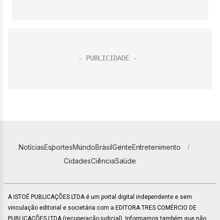
Notícias
Esportes
Mundo
Brasil
Gente
Entretenimento
Cidades
Ciência
Saúde
A ISTOÉ PUBLICAÇÕES LTDA é um portal digital independente e sem
vinculação editorial e societária com a EDITORA TRES COMÉRCIO DE
PUBLICACÕES LTDA (recuperação judicial). Informamos também que não