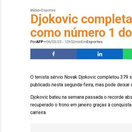
Início
>
Esportes
Djokovic complet
como número 1 d
Por
AFP
06/03/23 - 12h52min
Em
Esportes
O tenista sérvio Novak Djokovic completou 379
publicado nesta segunda-feira, mas pode deixar 
Djokovic bateu na semana passada o recorde abso
recuperado o trono em janeiro graças à conquista 
carreira.