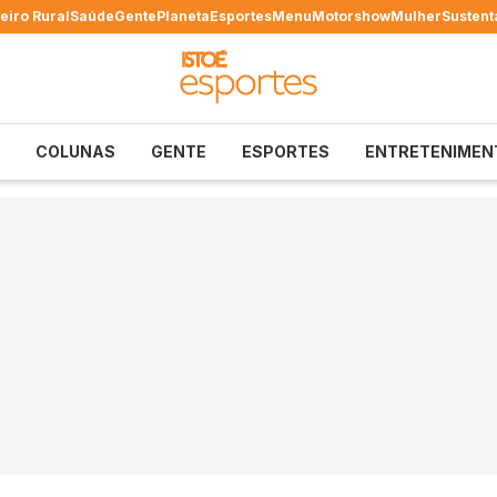
eiro Rural
Saúde
Gente
Planeta
Esportes
Menu
Motorshow
Mulher
Sustent
COLUNAS
GENTE
ESPORTES
ENTRETENIMEN