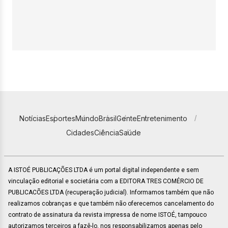
Notícias
Esportes
Mundo
Brasil
Gente
Entretenimento
Cidades
Ciência
Saúde
A ISTOÉ PUBLICAÇÕES LTDA é um portal digital independente e sem
vinculação editorial e societária com a EDITORA TRES COMÉRCIO DE
PUBLICACÕES LTDA (recuperação judicial). Informamos também que não
realizamos cobranças e que também não oferecemos cancelamento do
contrato de assinatura da revista impressa de nome ISTOÉ, tampouco
autorizamos terceiros a fazê-lo, nos responsabilizamos apenas pelo