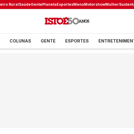
eiro Rural
Saúde
Gente
Planeta
Esportes
Menu
Motorshow
Mulher
Sustent
COLUNAS
GENTE
ESPORTES
ENTRETENIMEN