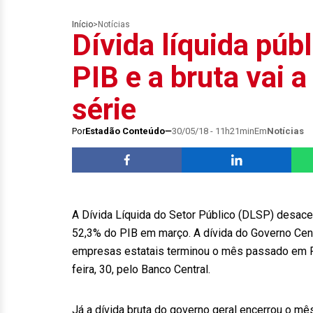
Início
>
Notícias
Dívida líquida púb
PIB e a bruta vai 
série
Por
Estadão Conteúdo
30/05/18 - 11h21min
Em
Notícias
A Dívida Líquida do Setor Público (DLSP) desacel
52,3% do PIB em março. A dívida do Governo Cent
empresas estatais terminou o mês passado em R$
feira, 30, pelo Banco Central.
Já a dívida bruta do governo geral encerrou o m