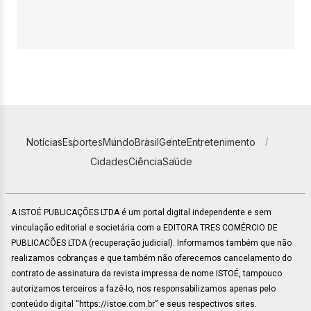
Notícias
Esportes
Mundo
Brasil
Gente
Entretenimento
Cidades
Ciência
Saúde
A ISTOÉ PUBLICAÇÕES LTDA é um portal digital independente e sem
vinculação editorial e societária com a EDITORA TRES COMÉRCIO DE
PUBLICACÕES LTDA (recuperação judicial). Informamos também que não
realizamos cobranças e que também não oferecemos cancelamento do
contrato de assinatura da revista impressa de nome ISTOÉ, tampouco
autorizamos terceiros a fazê-lo, nos responsabilizamos apenas pelo
conteúdo digital “https://istoe.com.br” e seus respectivos sites.