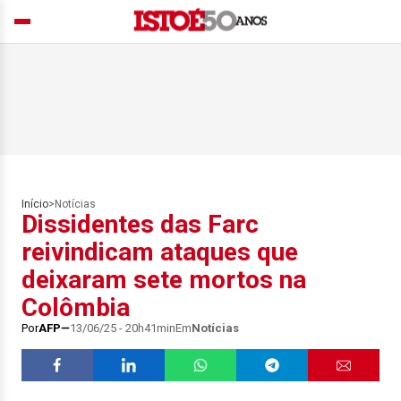
Início
>
Notícias
Dissidentes das Farc
reivindicam ataques que
deixaram sete mortos na
Colômbia
Por
AFP
13/06/25 - 20h41min
Em
Notícias