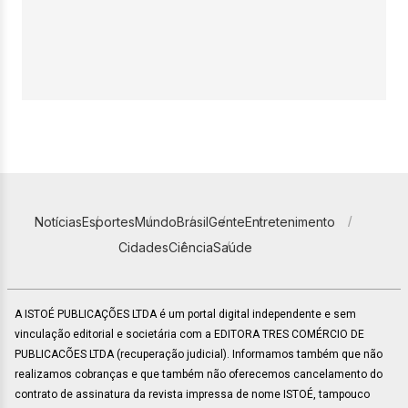
Notícias
Esportes
Mundo
Brasil
Gente
Entretenimento
Cidades
Ciência
Saúde
A ISTOÉ PUBLICAÇÕES LTDA é um portal digital independente e sem
vinculação editorial e societária com a EDITORA TRES COMÉRCIO DE
PUBLICACÕES LTDA (recuperação judicial). Informamos também que não
realizamos cobranças e que também não oferecemos cancelamento do
contrato de assinatura da revista impressa de nome ISTOÉ, tampouco