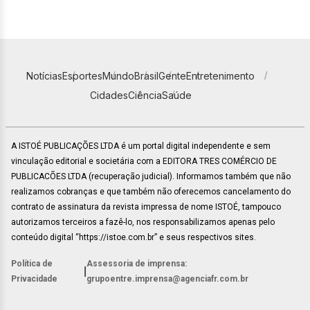
Notícias
Esportes
Mundo
Brasil
Gente
Entretenimento
Cidades
Ciência
Saúde
A ISTOÉ PUBLICAÇÕES LTDA é um portal digital independente e sem
vinculação editorial e societária com a EDITORA TRES COMÉRCIO DE
PUBLICACÕES LTDA (recuperação judicial). Informamos também que não
realizamos cobranças e que também não oferecemos cancelamento do
contrato de assinatura da revista impressa de nome ISTOÉ, tampouco
autorizamos terceiros a fazê-lo, nos responsabilizamos apenas pelo
conteúdo digital “https://istoe.com.br” e seus respectivos sites.
Política de
Assessoria de imprensa:
|
Privacidade
grupoentre.imprensa@agenciafr.com.br