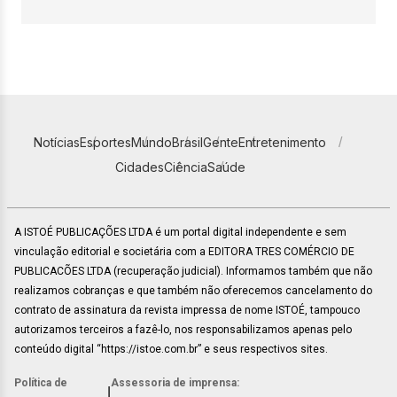
Notícias
Esportes
Mundo
Brasil
Gente
Entretenimento
Cidades
Ciência
Saúde
A ISTOÉ PUBLICAÇÕES LTDA é um portal digital independente e sem
vinculação editorial e societária com a EDITORA TRES COMÉRCIO DE
PUBLICACÕES LTDA (recuperação judicial). Informamos também que não
realizamos cobranças e que também não oferecemos cancelamento do
contrato de assinatura da revista impressa de nome ISTOÉ, tampouco
autorizamos terceiros a fazê-lo, nos responsabilizamos apenas pelo
conteúdo digital “https://istoe.com.br” e seus respectivos sites.
Política de
Assessoria de imprensa:
|