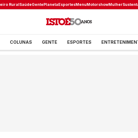
eiro Rural
Saúde
Gente
Planeta
Esportes
Menu
Motorshow
Mulher
Sustent
COLUNAS
GENTE
ESPORTES
ENTRETENIMEN