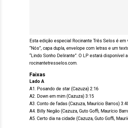
Esta edição especial Rocinante Três Selos é em v
“Nós”, capa dupla, envelope com letras e um texto 
“Lindo Sonho Delirante”. O LP estará disponível a
rocinantetresselos.com.
Faixas
Lado A
A1. Posando de star (Cazuza) 2:16
A2. Down em mim (Cazuza) 3:15
A3. Conto de fadas (Cazuza, Maurício Barros) 3:4
A4. Billy Negão (Cazuza, Guto Goffi, Maurício Barr
A5. Certo dia na cidade (Cazuza, Guto Goffi, Maurí