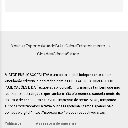
Notícias
Esportes
Mundo
Brasil
Gente
Entretenimento
Cidades
Ciência
Saúde
A ISTOÉ PUBLICAÇÕES LTDA é um portal digital independente e sem
vinculação editorial e societária com a EDITORA TRES COMÉRCIO DE
PUBLICACÕES LTDA (recuperação judicial). Informamos também que não
realizamos cobranças e que também não oferecemos cancelamento do
contrato de assinatura da revista impressa de nome ISTOÉ, tampouco
autorizamos terceiros a fazê-lo, nos responsabilizamos apenas pelo
conteúdo digital “https://istoe.com.br” e seus respectivos sites.
Política de
Assessoria de imprensa:
|