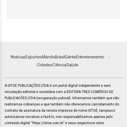
Notícias
Esportes
Mundo
Brasil
Gente
Entretenimento
Cidades
Ciência
Saúde
A ISTOÉ PUBLICAÇÕES LTDA é um portal digital independente e sem
vinculação editorial e societária com a EDITORA TRES COMÉRCIO DE
PUBLICACÕES LTDA (recuperação judicial). Informamos também que não
realizamos cobranças e que também não oferecemos cancelamento do
contrato de assinatura da revista impressa de nome ISTOÉ, tampouco
autorizamos terceiros a fazê-lo, nos responsabilizamos apenas pelo
conteúdo digital “https://istoe.com.br” e seus respectivos sites.