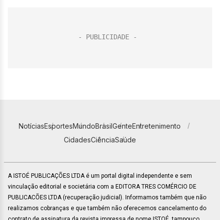
Notícias
Esportes
Mundo
Brasil
Gente
Entretenimento
Cidades
Ciência
Saúde
A ISTOÉ PUBLICAÇÕES LTDA é um portal digital independente e sem
vinculação editorial e societária com a EDITORA TRES COMÉRCIO DE
PUBLICACÕES LTDA (recuperação judicial). Informamos também que não
realizamos cobranças e que também não oferecemos cancelamento do
contrato de assinatura da revista impressa de nome ISTOÉ, tampouco