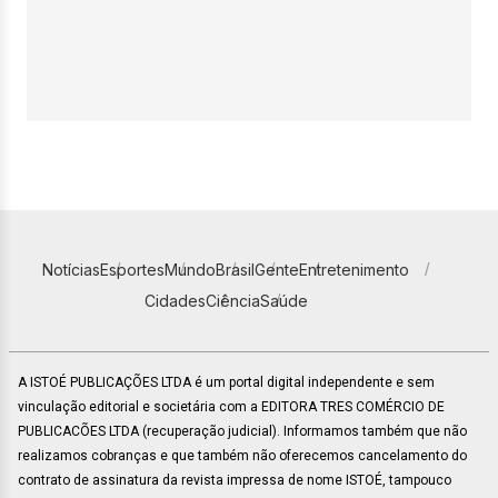
Notícias
Esportes
Mundo
Brasil
Gente
Entretenimento
Cidades
Ciência
Saúde
A ISTOÉ PUBLICAÇÕES LTDA é um portal digital independente e sem
vinculação editorial e societária com a EDITORA TRES COMÉRCIO DE
PUBLICACÕES LTDA (recuperação judicial). Informamos também que não
realizamos cobranças e que também não oferecemos cancelamento do
contrato de assinatura da revista impressa de nome ISTOÉ, tampouco