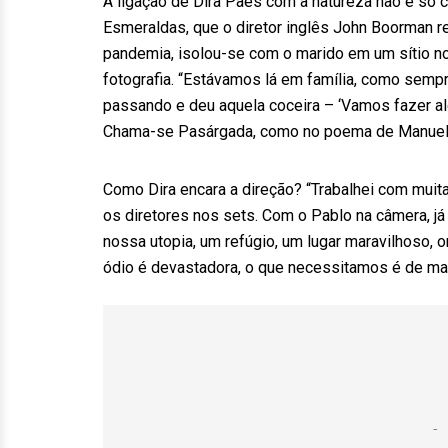
A ligação de Dira Paes com a natureza não é só c
Esmeraldas, que o diretor inglês John Boorman r
pandemia, isolou-se com o marido em um sítio no
fotografia. “Estávamos lá em família, como sem
passando e deu aquela coceira – ‘Vamos fazer algu
Chama-se Pasárgada, como no poema de Manuel Ba
Como Dira encara a direção? “Trabalhei com muit
os diretores nos sets. Com o Pablo na câmera, já
nossa utopia, um refúgio, um lugar maravilhoso, 
ódio é devastadora, o que necessitamos é de ma