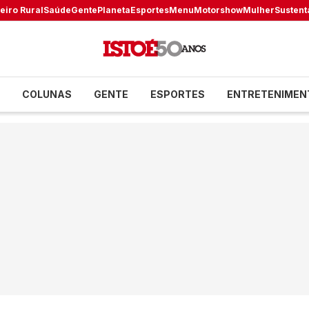
eiro Rural
Saúde
Gente
Planeta
Esportes
Menu
Motorshow
Mulher
Sustent
COLUNAS
GENTE
ESPORTES
ENTRETENIMEN