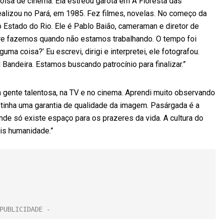
oisa de cinema. Ela estreou garota em A Floresta das
ealizou no Pará, em 1985. Fez filmes, novelas. No começo da
 Estado do Rio. Ele é Pablo Baião, cameraman e diretor de
pre fazemos quando não estamos trabalhando. O tempo foi
ma coisa?’ Eu escrevi, dirigi e interpretei, ele fotografou.
ndeira. Estamos buscando patrocínio para finalizar.”
a gente talentosa, na TV e no cinema. Aprendi muito observando
 tinha uma garantia de qualidade da imagem. Pasárgada é a
onde só existe espaço para os prazeres da vida. A cultura do
is humanidade.”