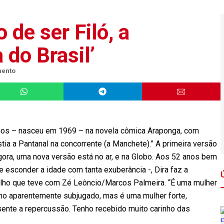
o de ser Filó, a
 do Brasil’
mento
anos – nasceu em 1969 – na novela cômica Araponga, com
stia a Pantanal na concorrente (a Manchete).” A primeira versão
ora, uma nova versão está no ar, e na Globo. Aos 52 anos bem
e esconder a idade com tanta exuberância -, Dira faz a
ilho que teve com Zé Leôncio/Marcos Palmeira. “É uma mulher
nino aparentemente subjugado, mas é uma mulher forte,
sente a repercussão. Tenho recebido muito carinho das