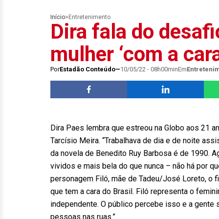
Início
>
Entretenimento
Dira fala do desafi
mulher ‘com a cara
Por
Estadão Conteúdo
10/05/22 - 08h00min
Em
Entreteni
Dira Paes lembra que estreou na Globo aos 21 
Tarcísio Meira. “Trabalhava de dia e de noite assi
da novela de Benedito Ruy Barbosa é de 1990. Ag
vividos e mais bela do que nunca – não há por qu
personagem Filó, mãe de Tadeu/José Loreto, o f
que tem a cara do Brasil. Filó representa o femi
independente. O público percebe isso e a gente 
pessoas nas ruas.”