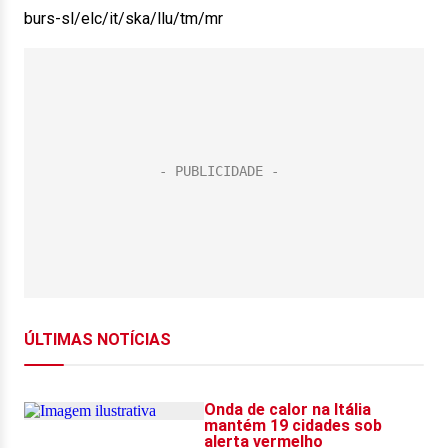
burs-sl/elc/it/ska/llu/tm/mr