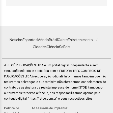
Notícias
Esportes
Mundo
Brasil
Gente
Entretenimento
Cidades
Ciência
Saúde
A ISTOÉ PUBLICAÇÕES LTDA é um portal digital independente e sem
vinculação editorial e societária com a EDITORA TRES COMÉRCIO DE
PUBLICACÕES LTDA (recuperação judicial). Informamos também que não
realizamos cobranças e que também não oferecemos cancelamento do
contrato de assinatura da revista impressa de nome ISTOÉ, tampouco
autorizamos terceiros a fazê-lo, nos responsabilizamos apenas pelo
conteúdo digital “https://istoe.com.br” e seus respectivos sites.
Política de
Assessoria de imprensa:
|