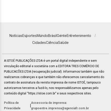
Notícias
Esportes
Mundo
Brasil
Gente
Entretenimento
Cidades
Ciência
Saúde
A ISTOÉ PUBLICAÇÕES LTDA é um portal digital independente e sem
vinculação editorial e societária com a EDITORA TRES COMÉRCIO DE
PUBLICACÕES LTDA (recuperação judicial). Informamos também que não
realizamos cobranças e que também não oferecemos cancelamento do
contrato de assinatura da revista impressa de nome ISTOÉ, tampouco
autorizamos terceiros a fazê-lo, nos responsabilizamos apenas pelo
conteúdo digital “https://istoe.com.br” e seus respectivos sites.
Política de
Assessoria de imprensa:
|
Privacidade
grupoentre.imprensa@agenciafr.com.br