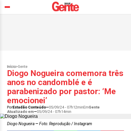
Início
>
Gente
Diogo Nogueira comemora três
anos no candomblé e é
parabenizado por pastor: ‘Me
emocionei’
Por
Estadão Conteúdo
05/09/24 - 07h12min
Em
Gente
Atualizado em
05/09/24 - 07h14min
Diogo Nogueira
Foto: Reprodução / Instagram