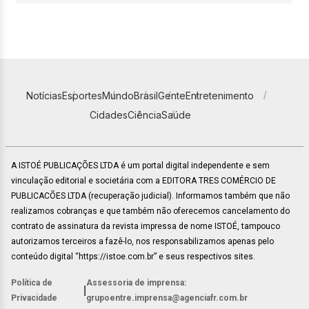
Notícias
Esportes
Mundo
Brasil
Gente
Entretenimento
Cidades
Ciência
Saúde
A ISTOÉ PUBLICAÇÕES LTDA é um portal digital independente e sem
vinculação editorial e societária com a EDITORA TRES COMÉRCIO DE
PUBLICACÕES LTDA (recuperação judicial). Informamos também que não
realizamos cobranças e que também não oferecemos cancelamento do
contrato de assinatura da revista impressa de nome ISTOÉ, tampouco
autorizamos terceiros a fazê-lo, nos responsabilizamos apenas pelo
conteúdo digital “https://istoe.com.br” e seus respectivos sites.
Política de
Assessoria de imprensa:
|
Privacidade
grupoentre.imprensa@agenciafr.com.br