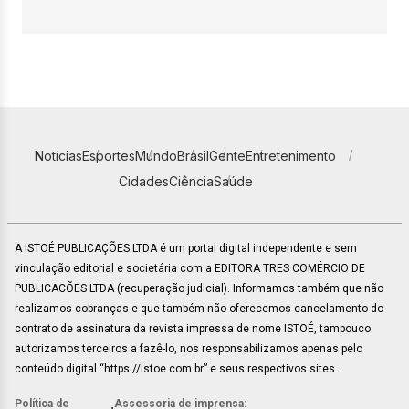
Notícias
Esportes
Mundo
Brasil
Gente
Entretenimento
Cidades
Ciência
Saúde
A ISTOÉ PUBLICAÇÕES LTDA é um portal digital independente e sem
vinculação editorial e societária com a EDITORA TRES COMÉRCIO DE
PUBLICACÕES LTDA (recuperação judicial). Informamos também que não
realizamos cobranças e que também não oferecemos cancelamento do
contrato de assinatura da revista impressa de nome ISTOÉ, tampouco
autorizamos terceiros a fazê-lo, nos responsabilizamos apenas pelo
conteúdo digital “https://istoe.com.br” e seus respectivos sites.
Política de
Assessoria de imprensa: