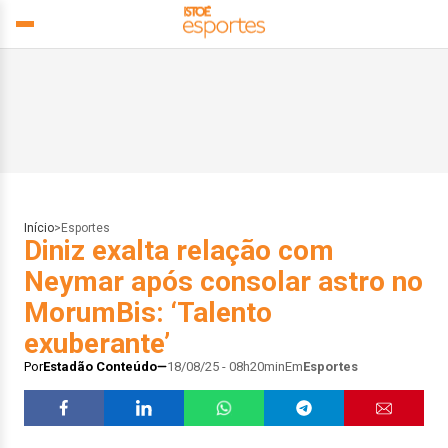
Início
>
Esportes
Diniz exalta relação com
Neymar após consolar astro no
MorumBis: ‘Talento
exuberante’
Por
Estadão Conteúdo
18/08/25 - 08h20min
Em
Esportes