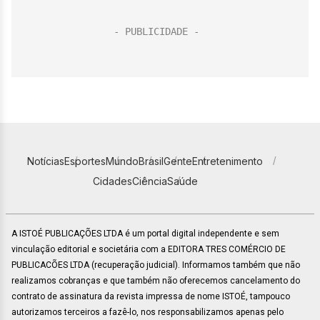
Notícias
Esportes
Mundo
Brasil
Gente
Entretenimento
Cidades
Ciência
Saúde
A ISTOÉ PUBLICAÇÕES LTDA é um portal digital independente e sem
vinculação editorial e societária com a EDITORA TRES COMÉRCIO DE
PUBLICACÕES LTDA (recuperação judicial). Informamos também que não
realizamos cobranças e que também não oferecemos cancelamento do
contrato de assinatura da revista impressa de nome ISTOÉ, tampouco
autorizamos terceiros a fazê-lo, nos responsabilizamos apenas pelo