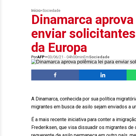
Início
>
Sociedade
Dinamarca aprova 
enviar solicitantes
da Europa
Por
AFP
03/06/21 - 04h00min
Em
Sociedade
A Dinamarca, conhecida por sua política migratóri
migrantes em busca de asilo sejam enviados a um 
É a mais recente iniciativa para conter a imigraç
Frederiksen, que visa dissuadir os migrantes de 
requerente de asilo permaneça em outro país, me