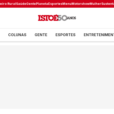
eiro Rural
Saúde
Gente
Planeta
Esportes
Menu
Motorshow
Mulher
Sustent
COLUNAS
GENTE
ESPORTES
ENTRETENIMEN