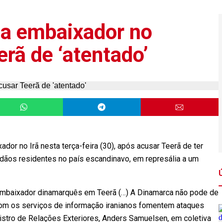
a embaixador no
erã de ‘atentado’
or no Irã nesta terça-feira (30), após acusar Teerã de ter
adãos residentes no país escandinavo, em represália a um
embaixador dinamarquês em Teerã (…) A Dinamarca não pode de
 com os serviços de informação iranianos fomentem ataques
nistro de Relações Exteriores, Anders Samuelsen, em coletiva