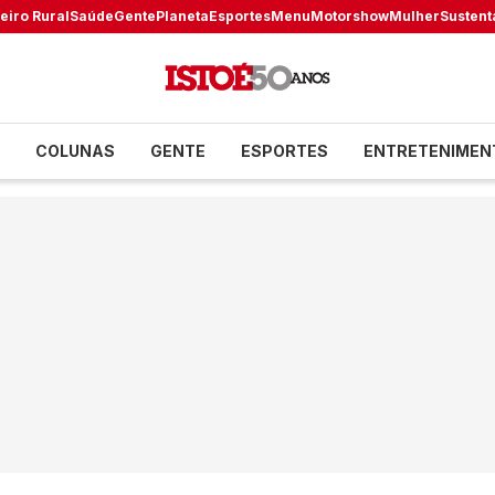
eiro Rural
Saúde
Gente
Planeta
Esportes
Menu
Motorshow
Mulher
Sustent
COLUNAS
GENTE
ESPORTES
ENTRETENIMEN