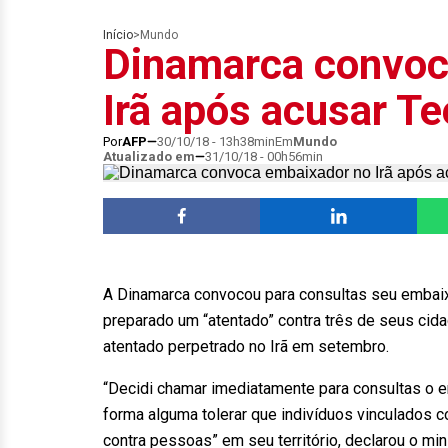
Início
>
Mundo
Dinamarca convoc
Irã após acusar Te
Por
AFP
30/10/18 - 13h38min
Em
Mundo
Atualizado em
31/10/18 - 00h56min
A Dinamarca convocou para consultas seu embaixad
preparado um “atentado” contra três de seus cid
atentado perpetrado no Irã em setembro.
“Decidi chamar imediatamente para consultas o 
forma alguma tolerar que indivíduos vinculados
contra pessoas” em seu território, declarou o mi