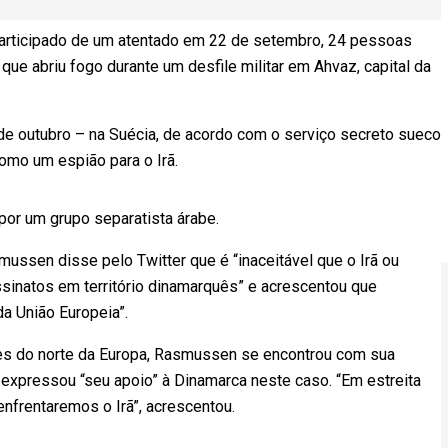
participado de um atentado em 22 de setembro, 24 pessoas
e abriu fogo durante um desfile militar em Ahvaz, capital da
de outubro – na Suécia, de acordo com o serviço secreto sueco
como um espião para o Irã.
 por um grupo separatista árabe.
ussen disse pelo Twitter que é “inaceitável que o Irã ou
sinatos em território dinamarquês” e acrescentou que
da União Europeia”.
res do norte da Europa, Rasmussen se encontrou com sua
a expressou “seu apoio” à Dinamarca neste caso. “Em estreita
nfrentaremos o Irã”, acrescentou.