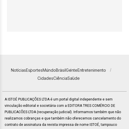
Notícias
Esportes
Mundo
Brasil
Gente
Entretenimento
Cidades
Ciência
Saúde
A ISTOÉ PUBLICAÇÕES LTDA é um portal digital independente e sem
vinculação editorial e societária com a EDITORA TRES COMÉRCIO DE
PUBLICACÕES LTDA (recuperação judicial). Informamos também que não
realizamos cobranças e que também não oferecemos cancelamento do
contrato de assinatura da revista impressa de nome ISTOÉ, tampouco