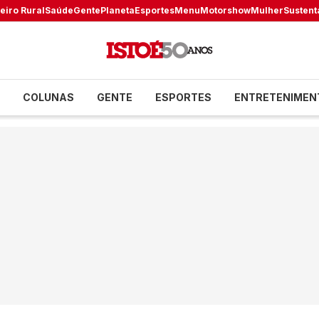
eiro Rural
Saúde
Gente
Planeta
Esportes
Menu
Motorshow
Mulher
Sustent
COLUNAS
GENTE
ESPORTES
ENTRETENIMEN