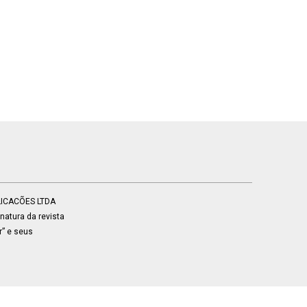
BLICACÕES LTDA
atura da revista
r” e seus