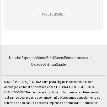
Notícias
Esportes
Mundo
Brasil
Gente
Entretenimento
Cidades
Ciência
Saúde
A ISTOÉ PUBLICAÇÕES LTDA é um portal digital independente e sem
vinculação editorial e societária com a EDITORA TRES COMÉRCIO DE
PUBLICACÕES LTDA (recuperação judicial). Informamos também que não
realizamos cobranças e que também não oferecemos cancelamento do
contrato de assinatura da revista impressa de nome ISTOÉ, tampouco