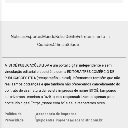
Notícias
Esportes
Mundo
Brasil
Gente
Entretenimento
Cidades
Ciência
Saúde
A ISTOÉ PUBLICAÇÕES LTDA é um portal digital independente e sem
vinculação editorial e societária com a EDITORA TRES COMÉRCIO DE
PUBLICACÕES LTDA (recuperação judicial). Informamos também que não
realizamos cobranças e que também não oferecemos cancelamento do
contrato de assinatura da revista impressa de nome ISTOÉ, tampouco
autorizamos terceiros a fazê-lo, nos responsabilizamos apenas pelo
conteúdo digital “https://istoe.com.br” e seus respectivos sites.
Política de
Assessoria de imprensa:
|
Privacidade
grupoentre.imprensa@agenciafr.com.br