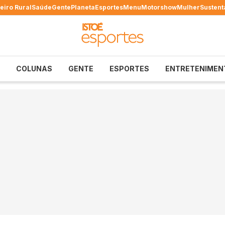
eiro Rural
Saúde
Gente
Planeta
Esportes
Menu
Motorshow
Mulher
Sustent
COLUNAS
GENTE
ESPORTES
ENTRETENIMEN