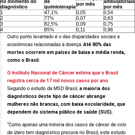
no momento do
de
ambulatoriais
por mês
diagnóstico
quimioterapia
por mês
1
47,1%
0,05
0,54
2
77%
0,07
0,63
3
82,5%
0,09
0,75
4
85%
0,11
0,96
Outro ponto levantado é o das disparidades sociais e
econômicas relacionadas à doença.
Até 80% das
mortes ocorrem em países de baixa e média renda,
como o Brasil.
O Instituto Nacional de Câncer estima que o Brasil
registra cerca de 17 mil novos casos por ano.
Segundo o estudo da MSD Brasil,
a maioria dos
diagnósticos deste tipo de câncer abrange
mulheres não brancas, com baixa escolaridade, que
dependem do sistema público de saúde (SUS).
“Como apenas uma minoria dos casos de câncer de colo
de útero tem diagnóstico precoce no Brasil, este estudo