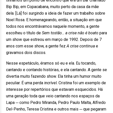
tínhamos um ponto de encontro que era um bar chamado
Bip Bip, em Copacabana, muito perto da casa da mãe
dela. [Lá] foi surgindo a ideia de fazer um trabalho sobre
Noel Rosa. E homenageando, então, a situação em que
todos nos encontrávamos naquele momento, a gente
escolheu o título de
Sem tostão… a crise não é boato
para
um show que estreou em março de 1992. Depois de 7
anos com esse show, a gente fez
A crise continua
e
gravamos dois discos.
Nesse espetáculo, éramos só eu e ela. Eu tocando,
cantando e contando histórias, e ela cantando. A gente se
divertia muito fazendo show. Ela tinha um humor muito
peculiar. É uma perda incrível. Cristina foi um exemplo de
interesse por repertórios que estavam esquecidos. Há
uma geração toda que veio cantando nos espaços da
Lapa ─ como Pedro Miranda, Pedro Paulo Malta, Alfredo
Del-Penho, Teresa Cristina e outros mais ─ que pegaram