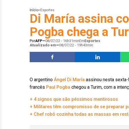
Início
>
Esportes
Di María assina c
Pogba chega a Tu
Por
AFP
08/07/22 - 16h31min
Em
Esportes
Atualizado em
08/07/22 - 19h43min
O argentino
Ángel Di María
assinou nesta sexta-
francês
Paul Pogba
chegou a Turim, com a intençã
+ 4 signos que são péssimos mentirosos
+ Militares têm compromisso de se preparar pa
+ Chef robô cozinha todas as massas em rest