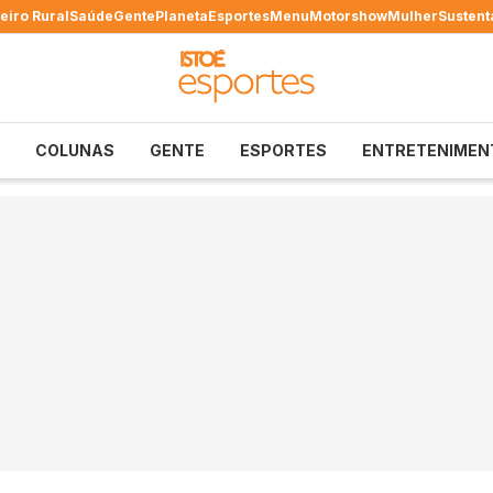
eiro Rural
Saúde
Gente
Planeta
Esportes
Menu
Motorshow
Mulher
Sustent
COLUNAS
GENTE
ESPORTES
ENTRETENIMEN