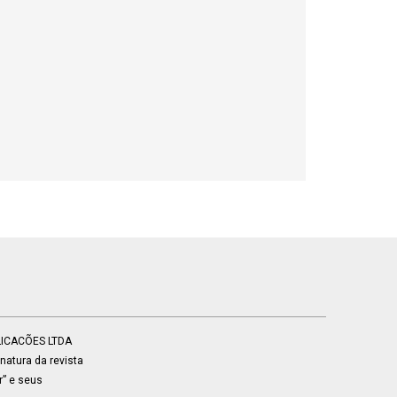
BLICACÕES LTDA
atura da revista
r” e seus