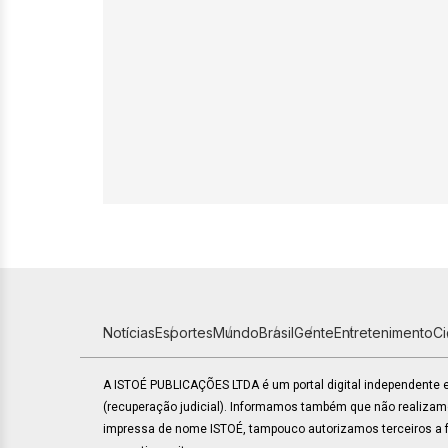
Notícias
Esportes
Mundo
Brasil
Gente
Entretenimento
C
A ISTOÉ PUBLICAÇÕES LTDA é um portal digital independente
(recuperação judicial). Informamos também que não realiza
impressa de nome ISTOÉ, tampouco autorizamos terceiros a fa