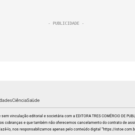
idades
Ciência
Saúde
 e sem vinculação editorial e societária com a EDITORA TRES COMÉRCIO DE PU
mos cobranças e que também não oferecemos cancelamento do contrato de assin
zê-lo, nos responsabilizamos apenas pelo conteúdo digital “https://istoe.com.b