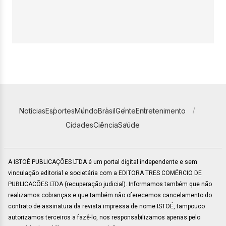
Notícias
Esportes
Mundo
Brasil
Gente
Entretenimento
Cidades
Ciência
Saúde
A ISTOÉ PUBLICAÇÕES LTDA é um portal digital independente e sem
vinculação editorial e societária com a EDITORA TRES COMÉRCIO DE
PUBLICACÕES LTDA (recuperação judicial). Informamos também que não
realizamos cobranças e que também não oferecemos cancelamento do
contrato de assinatura da revista impressa de nome ISTOÉ, tampouco
autorizamos terceiros a fazê-lo, nos responsabilizamos apenas pelo