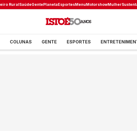
eiro Rural
Saúde
Gente
Planeta
Esportes
Menu
Motorshow
Mulher
Sustent
COLUNAS
GENTE
ESPORTES
ENTRETENIMEN