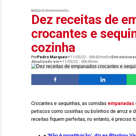
Início
>
Entretenimento
Dez receitas de 
crocantes e sequin
cozinha
Por
Pedro Marques
11/05/22 - 06h42min
Em
Entretenime
Atualizado em
11/05/22 - 06h43min
Crocantes e sequinhas, as comidas
empanadas
petiscos como coxinhas ou bolinhos de arroz e d
receitas fiquem perfeitas, no entanto, é preciso
+
‘Não é prostituição’, diz ex-Playboy 