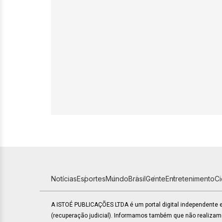
Notícias
Esportes
Mundo
Brasil
Gente
Entretenimento
C
A ISTOÉ PUBLICAÇÕES LTDA é um portal digital independente
(recuperação judicial). Informamos também que não realiza