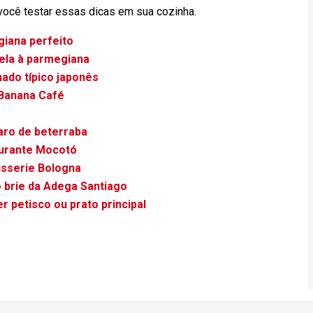
você testar essas dicas em sua cozinha.
giana perfeito
jela à parmegiana
ado típico japonês
 Banana Café
aro de beterraba
aurante Mocotó
isserie Bologna
 brie da Adega Santiago
er petisco ou prato principal