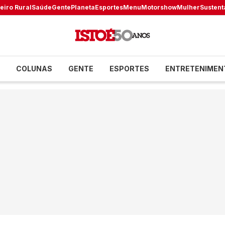
eiro Rural
Saúde
Gente
Planeta
Esportes
Menu
Motorshow
Mulher
Sustent
COLUNAS
GENTE
ESPORTES
ENTRETENIMEN