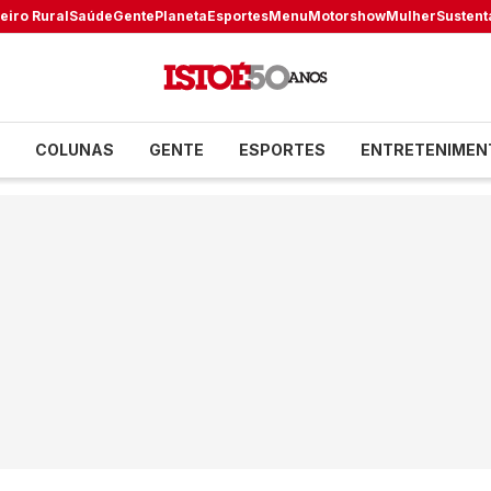
eiro Rural
Saúde
Gente
Planeta
Esportes
Menu
Motorshow
Mulher
Sustent
COLUNAS
GENTE
ESPORTES
ENTRETENIMEN