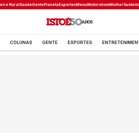
eiro Rural
Saúde
Gente
Planeta
Esportes
Menu
Motorshow
Mulher
Sustent
COLUNAS
GENTE
ESPORTES
ENTRETENIMEN