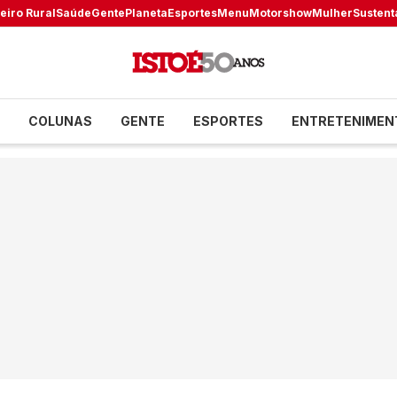
eiro Rural
Saúde
Gente
Planeta
Esportes
Menu
Motorshow
Mulher
Sustent
COLUNAS
GENTE
ESPORTES
ENTRETENIMEN