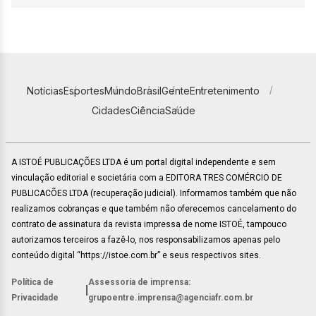
Notícias
Esportes
Mundo
Brasil
Gente
Entretenimento
Cidades
Ciência
Saúde
A ISTOÉ PUBLICAÇÕES LTDA é um portal digital independente e sem
vinculação editorial e societária com a EDITORA TRES COMÉRCIO DE
PUBLICACÕES LTDA (recuperação judicial). Informamos também que não
realizamos cobranças e que também não oferecemos cancelamento do
contrato de assinatura da revista impressa de nome ISTOÉ, tampouco
autorizamos terceiros a fazê-lo, nos responsabilizamos apenas pelo
conteúdo digital “https://istoe.com.br” e seus respectivos sites.
Política de
Assessoria de imprensa:
|
Privacidade
grupoentre.imprensa@agenciafr.com.br