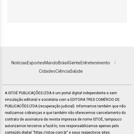
Notícias
Esportes
Mundo
Brasil
Gente
Entretenimento
Cidades
Ciência
Saúde
A ISTOÉ PUBLICAÇÕES LTDA é um portal digital independente e sem
vinculação editorial e societária com a EDITORA TRES COMÉRCIO DE
PUBLICACÕES LTDA (recuperação judicial). Informamos também que não
realizamos cobranças e que também não oferecemos cancelamento do
contrato de assinatura da revista impressa de nome ISTOÉ, tampouco
autorizamos terceiros a fazê-lo, nos responsabilizamos apenas pelo
conteúdo digital “https://istoe.com.br” e seus respectivos sites.