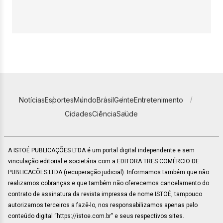
Notícias
Esportes
Mundo
Brasil
Gente
Entretenimento
Cidades
Ciência
Saúde
A ISTOÉ PUBLICAÇÕES LTDA é um portal digital independente e sem
vinculação editorial e societária com a EDITORA TRES COMÉRCIO DE
PUBLICACÕES LTDA (recuperação judicial). Informamos também que não
realizamos cobranças e que também não oferecemos cancelamento do
contrato de assinatura da revista impressa de nome ISTOÉ, tampouco
autorizamos terceiros a fazê-lo, nos responsabilizamos apenas pelo
conteúdo digital “https://istoe.com.br” e seus respectivos sites.